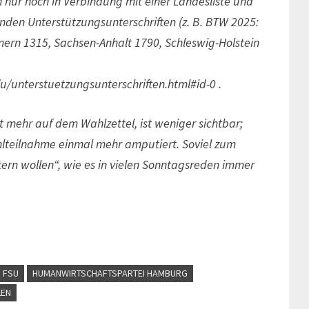
h nur noch in Verbindung mit einer Landesliste und
den Unterstützungsunterschriften (z. B. BTW 2025:
n 1315, Sachsen-Anhalt 1790, Schleswig-Holstein
u/unterstuetzungsunterschriften.html#id-0 .
 mehr auf dem Wahlzettel, ist weniger sichtbar;
lteilnahme einmal mehr amputiert. Soviel zum
ern wollen“, wie es in vielen Sonntagsreden immer
FSU
HUMANWIRTSCHAFTSPARTEI HAMBURG
LEN