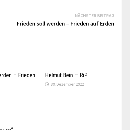
Nächst
NÄCHSTER BEITRAG
Beitrag
Frieden soll werden – Frieden auf Erden
erden – Frieden
Helmut Bein — RiP
30. Dezember 2022