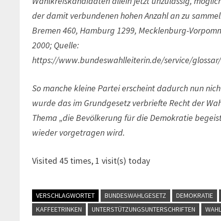
Wahlkreiskandidaten allein jetzt unzulässig, möglic
der damit verbundenen hohen Anzahl an zu sammeln
Bremen 460, Hamburg 1299, Mecklenburg-Vorpommer
2000; Quelle:
https://www.bundeswahlleiterin.de/service/glossar/
So manche kleine Partei erscheint dadurch nun nicht
wurde das im Grundgesetz verbriefte Recht der Wah
Thema „die Bevölkerung für die Demokratie begeist
wieder vorgetragen wird.
Visited 45 times, 1 visit(s) today
VERSCHLAGWORTET
BUNDESWAHLGESETZ
DEMOKRATIE
KAFFEETRINKEN
UNTERSTÜTZUNGSUNTERSCHRIFTEN
WAH