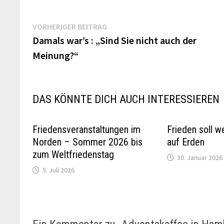
Beitragsnavigation
Vorheriger
VORHERIGER BEITRAG
Beitrag:
Damals war’s : „Sind Sie nicht auch der
Meinung?“
DAS KÖNNTE DICH AUCH INTERESSIEREN
Friedensveranstaltungen im
Frieden soll w
Norden – Sommer 2026 bis
auf Erden
zum Weltfriedenstag
30. Januar 2026
5. Juli 2026